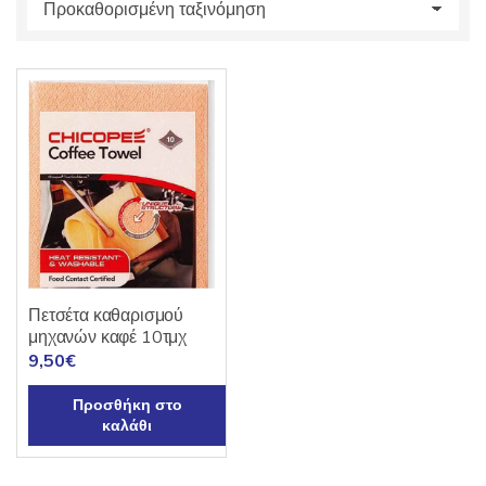
s
:
Πετσέτα καθαρισμού
μηχανών καφέ 10τμχ
9,50
€
Προσθήκη στο
καλάθι