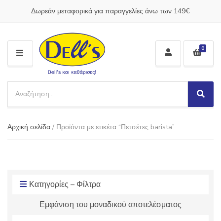
Δωρεάν μεταφορικά για παραγγελίες άνω των 149€
0
M
E
N
S
U
e
S
C
a
e
a
a
r
t
Αρχική σελίδα
/ Προϊόντα με ετικέτα “Πετσέτες barista”
r
c
e
c
h
g
h
p
o
r
r
o
y
d
Κατηγορίες – Φίλτρα
n
u
a
Εμφάνιση του μοναδικού αποτελέσματος
c
m
t
e