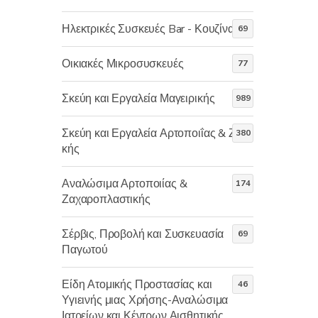
Ηλεκτρικές Συσκευές Bar - Κουζίνας
69
Οικιακές Μικροσυσκευές
77
Σκεύη και Εργαλεία Μαγειρικής
989
Σκεύη και Εργαλεία Αρτοποιΐας & Ζαχ/
380
κής
Αναλώσιμα Αρτοποιίας &
174
Ζαχαροπλαστικής
Σέρβις, Προβολή και Συσκευασία
69
Παγωτού
Είδη Ατομικής Προστασίας και
46
Υγιεινής μιας Χρήσης-Αναλώσιμα
Ιατρείων και Κέντρων Αισθητικής