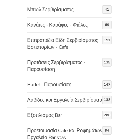
Μπωλ Σερβιρίσματος
41
Κανάτες - Καράφες - Φιάλες
69
Επιτραπέζια Είδη Σερβιρίσματος
191
Εστιατορίων - Cafe
Προτάσεις Σερβιρίσματος -
135
Παρουσίαση
Buffet- Παρουσίαση
147
Λαβίδες και Εργαλεία Σερβιρίσματος
138
Εξοπλισμός Bar
268
Προετοιμασία Cafe και Ροφημάτων -
94
Εργαλεία Baristas