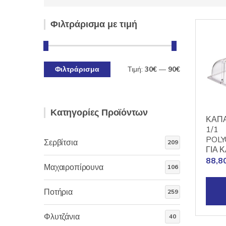
Φιλτράρισμα με τιμή
Φιλτράρισμα
Τιμή:
30€
—
90€
Ελάχιστη
Μέγιστη
τιμή
τιμή
Κατηγορίες Προϊόντων
ΚΑΠΑ
1/1
POL
Σερβίτσια
209
ΓΙΑ 
88,8
Μαχαιροπίρουνα
106
Ποτήρια
259
Φλυτζάνια
40