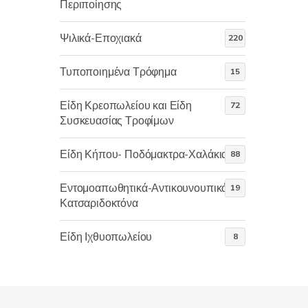
Περιποίησης
Ψιλικά-Εποχιακά
220
Τυποποιημένα Τρόφημα
15
Είδη Κρεοπωλείου και Είδη
72
Συσκευασίας Τροφίμων
Είδη Κήπου- Ποδόμακτρα-Χαλάκια
88
Εντομοαπωθητικά-Αντικουνουπικά-
19
Κατσαριδοκτόνα
Είδη Ιχθυοπωλείου
8