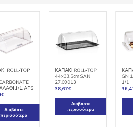
ΚΙ ROLL-TOP
ΚΑΠΑΚΙ ROLL-TOP
ΚΑΠΑ
44×33,5cm SAN
GN 1
YCARBONATE
27.09013
1/1
ΚΑΛΑΘΙ 1/1, ΑPS
38,67
€
36,4
0
€
Διαβάστε
περισσότερα
Διαβάστε
περισσότερα