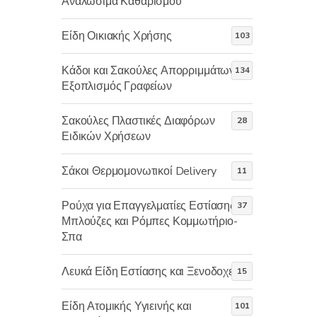
Αναλώσιμα Καθαρισμού
Είδη Οικιακής Χρήσης
103
Κάδοι και Σακούλες Απορριμμάτων-
134
Εξοπλισμός Γραφείων
Σακούλες Πλαστικές Διαφόρων
28
Ειδικών Χρήσεων
Σάκοι Θερμομονωτικοί Delivery
11
Ρούχα για Επαγγελματίες Εστίασης-
37
Μπλούζες και Ρόμπες Κομμωτήριο-
Σπα
Λευκά Είδη Εστίασης και Ξενοδοχείων
15
Είδη Ατομικής Υγιεινής και
101