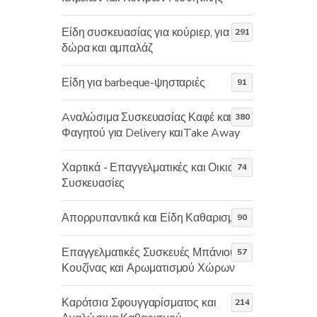
Είδη συσκευασίας για κούριερ, για
291
δώρα και αμπαλάζ
Είδη για barbeque-ψησταριές
91
Aναλώσιμα Συσκευασίας Καφέ και
380
Φαγητού για Delivery καιTake Away
Χαρτικά - Επαγγελματικές και Οικιακές
74
Συσκευασίες
Απορρυπαντικά και Είδη Καθαρισμού
90
Επαγγελματικές Συσκευές Μπάνιου,
57
Κουζίνας και Αρωματισμού Χώρων
Καρότσια Σφουγγαρίσματος και
214