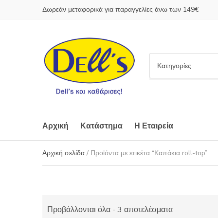
Δωρεάν μεταφορικά για παραγγελίες άνω των 149€
C
a
t
e
g
o
Αρχική
Κατάστημα
Η Εταιρεία
r
y
Αρχική σελίδα
/ Προϊόντα με ετικέτα “Καπάκια roll-top”
n
a
m
e
Προβάλλονται όλα - 3 αποτελέσματα