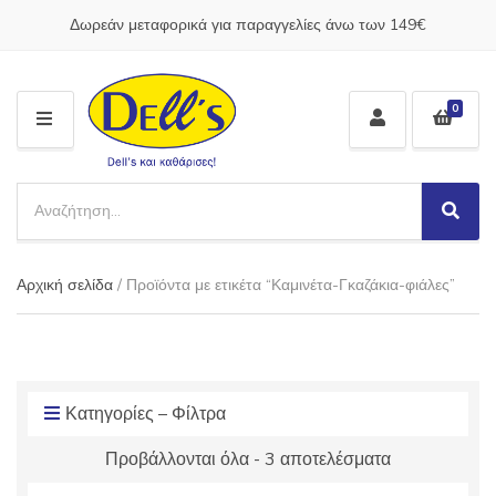
Δωρεάν μεταφορικά για παραγγελίες άνω των 149€
0
M
E
N
S
U
e
S
C
a
e
a
a
r
t
Αρχική σελίδα
/ Προϊόντα με ετικέτα “Καμινέτα-Γκαζάκια-φιάλες”
r
c
e
c
h
g
h
p
o
r
r
o
y
d
Κατηγορίες – Φίλτρα
n
u
a
Προβάλλονται όλα - 3 αποτελέσματα
c
m
t
e