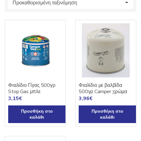
s
:
Φιαλίδιο Γίγας 500γρ
Φιαλίδιο με βαλβίδα
Stop Gas μπλε
500γρ Camper χρώμα
3,15
€
3,96
€
Προσθήκη στο
Προσθήκη στο
καλάθι
καλάθι