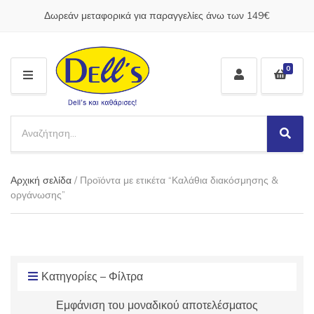
Δωρεάν μεταφορικά για παραγγελίες άνω των 149€
0
M
E
N
S
U
e
S
C
a
e
a
a
r
t
Αρχική σελίδα
/ Προϊόντα με ετικέτα “Καλάθια διακόσμησης &
r
c
e
c
οργάνωσης”
h
g
h
p
o
r
r
o
y
d
n
u
Κατηγορίες – Φίλτρα
a
c
m
Εμφάνιση του μοναδικού αποτελέσματος
t
e