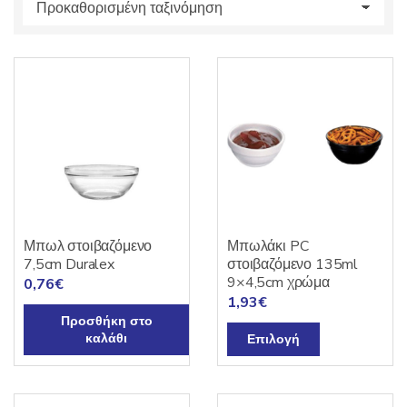
s
:
Μπωλ στοιβαζόμενο
Μπωλάκι PC
7,5cm Duralex
στοιβαζόμενο 135ml
9×4,5cm χρώμα
0,76
€
1,93
€
Προσθήκη στο
Αυτό
καλάθι
Επιλογή
το
προϊόν
έχει