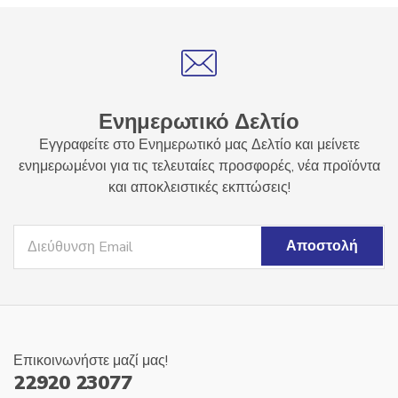
επιλογές
επιλογές
μπορούν
μπορούν
να
να
επιλεγούν
επιλεγούν
στη
στη
σελίδα
Ενημερωτικό Δελτίο
σελίδα
του
του
Εγγραφείτε στο Ενημερωτικό μας Δελτίο και μείνετε
προϊόντος
προϊόντος
ενημερωμένοι για τις τελευταίες προσφορές, νέα προϊόντα
και αποκλειστικές εκπτώσεις!
Επικοινωνήστε μαζί μας!
22920 23077