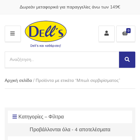
Δωρεάν μεταφορικά για παραγγελίες άνω των 149€
0
M
E
N
S
U
e
S
C
a
e
a
a
r
t
Αρχική σελίδα
/ Προϊόντα με ετικέτα “Μπωλ σερβιρίσματος”
r
c
e
c
h
g
h
p
o
r
r
o
y
d
Κατηγορίες – Φίλτρα
n
u
a
Προβάλλονται όλα - 4 αποτελέσματα
c
m
t
e